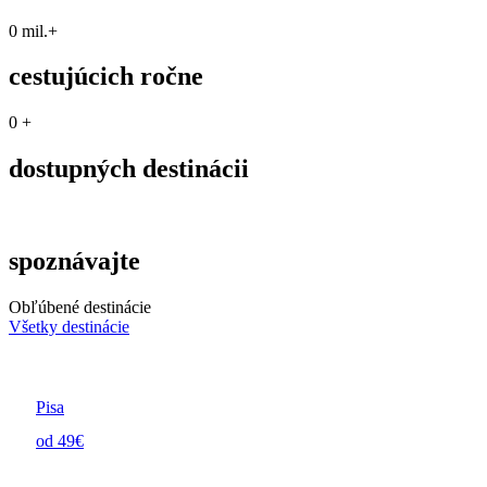
0
mil.+
cestujúcich ročne
0
+
dostupných destinácii
spoznávajte
Obľúbené destinácie
Všetky destinácie
Pisa
od 49€