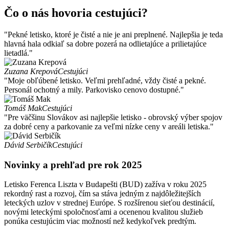
Čo o nás hovoria cestujúci?
"Pekné letisko, ktoré je čisté a nie je ani preplnené. Najlepšia je teda
hlavná hala odkiaľ sa dobre pozerá na odlietajúce a prilietajúce
lietadlá."
Zuzana Krepová
Cestujúci
"Moje obľúbené letisko. Veľmi prehľadné, vždy čisté a pekné.
Personál ochotný a mily. Parkovisko cenovo dostupné."
Tomáš Mak
Cestujúci
"Pre väčšinu Slovákov asi najlepšie letisko - obrovský výber spojov
za dobré ceny a parkovanie za veľmi nízke ceny v areáli letiska."
Dávid Serbičík
Cestujúci
Novinky a prehľad pre rok 2025
Letisko Ferenca Liszta v Budapešti (BUD) zažíva v roku 2025
rekordný rast a rozvoj, čím sa stáva jedným z najdôležitejších
leteckých uzlov v strednej Európe.
S rozšírenou sieťou destinácií,
novými leteckými spoločnosťami a ocenenou kvalitou služieb
ponúka cestujúcim viac možností než kedykoľvek predtým.