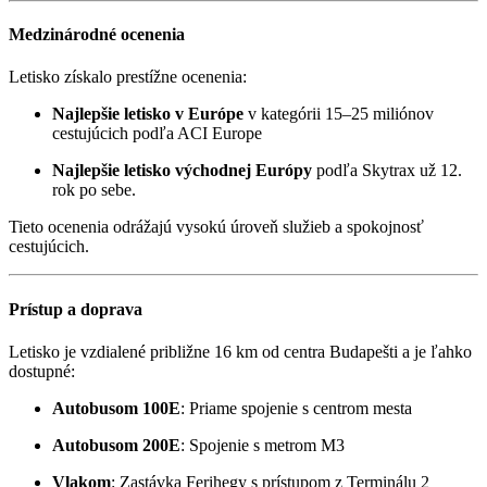
Medzinárodné ocenenia
Letisko získalo prestížne ocenenia:
Najlepšie letisko v Európe
v kategórii 15–25 miliónov
cestujúcich podľa ACI Europe
Najlepšie letisko východnej Európy
podľa Skytrax už 12.
rok po sebe.
Tieto ocenenia odrážajú vysokú úroveň služieb a spokojnosť
cestujúcich.
Prístup a doprava
Letisko je vzdialené približne 16 km od centra Budapešti a je ľahko
dostupné:
Autobusom 100E
:
Priame spojenie s centrom mesta
Autobusom 200E
:
Spojenie s metrom M3
Vlakom
:
Zastávka Ferihegy s prístupom z Terminálu 2