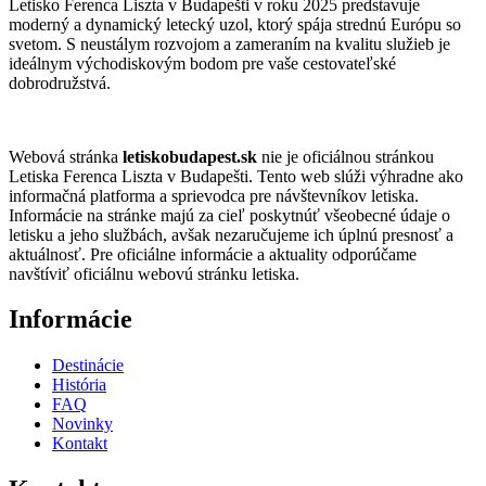
Letisko Ferenca Liszta v Budapešti v roku 2025 predstavuje
moderný a dynamický letecký uzol, ktorý spája strednú Európu so
svetom.
S neustálym rozvojom a zameraním na kvalitu služieb je
ideálnym východiskovým bodom pre vaše cestovateľské
dobrodružstvá.
Webová stránka
letiskobudapest.sk
nie je oficiálnou stránkou
Letiska Ferenca Liszta v Budapešti. Tento web slúži výhradne ako
informačná platforma a sprievodca pre návštevníkov letiska.
Informácie na stránke majú za cieľ poskytnúť všeobecné údaje o
letisku a jeho službách, avšak nezaručujeme ich úplnú presnosť a
aktuálnosť. Pre oficiálne informácie a aktuality odporúčame
navštíviť oficiálnu webovú stránku letiska.
Informácie
Destinácie
História
FAQ
Novinky
Kontakt