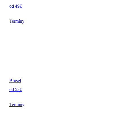
od 49€
Termíny
Brusel
od 52€
Termíny