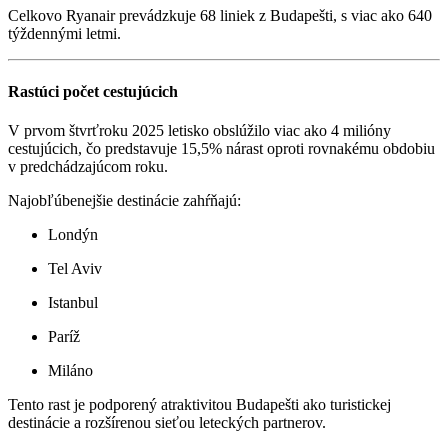
Celkovo Ryanair prevádzkuje 68 liniek z Budapešti, s viac ako 640
týždennými letmi.
Rastúci počet cestujúcich
V prvom štvrťroku 2025 letisko obslúžilo viac ako 4 milióny
cestujúcich, čo predstavuje 15,5% nárast oproti rovnakému obdobiu
v predchádzajúcom roku.
Najobľúbenejšie destinácie zahŕňajú:
Londýn
Tel Aviv
Istanbul
Paríž
Miláno
Tento rast je podporený atraktivitou Budapešti ako turistickej
destinácie a rozšírenou sieťou leteckých partnerov.