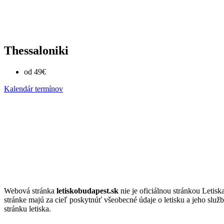
Thessaloniki
od 49€
Kalendár termínov
Webová stránka
letiskobudapest.sk
nie je oficiálnou stránkou Letis
stránke majú za cieľ poskytnúť všeobecné údaje o letisku a jeho služ
stránku letiska.