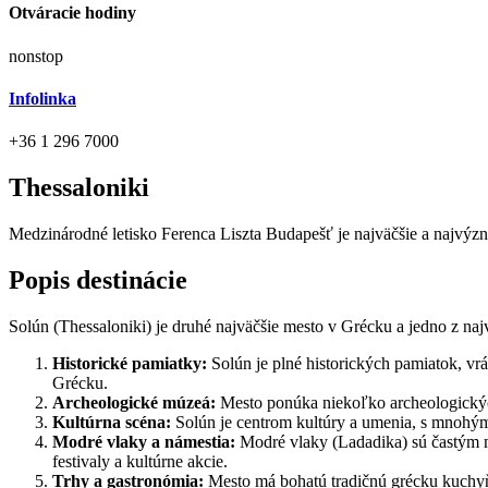
Otváracie hodiny
nonstop
Infolinka
+36 1 296 7000
Thessaloniki
Medzinárodné letisko Ferenca Liszta Budapešť je najväčšie a najvýzn
Popis destinácie
Solún (Thessaloniki) je druhé najväčšie mesto v Grécku a jedno z najv
Historické pamiatky:
Solún je plné historických pamiatok, vrá
Grécku.
Archeologické múzeá:
Mesto ponúka niekoľko archeologických
Kultúrna scéna:
Solún je centrom kultúry a umenia, s mnohými
Modré vlaky a námestia:
Modré vlaky (Ladadika) sú častým mi
festivaly a kultúrne akcie.
Trhy a gastronómia:
Mesto má bohatú tradičnú grécku kuchyň