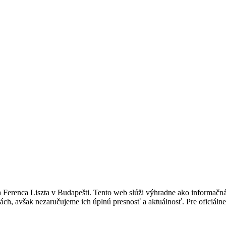
ka Ferenca Liszta v Budapešti. Tento web slúži výhradne ako informačná
bách, avšak nezaručujeme ich úplnú presnosť a aktuálnosť. Pre oficiáln