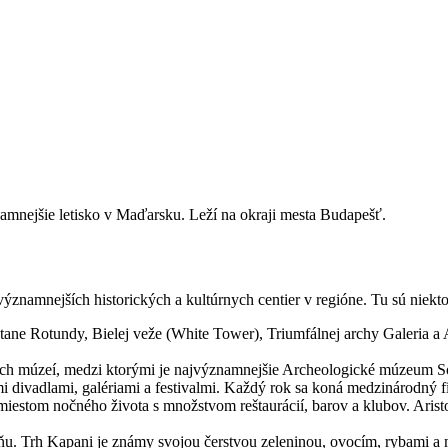
amnejšie letisko v Maďarsku. Leží na okraji mesta Budapešť.
ýznamnejších historických a kultúrnych centier v regióne. Tu sú niekto
tane Rotundy, Bielej veže (White Tower), Triumfálnej archy Galeria a 
 múzeí, medzi ktorými je najvýznamnejšie Archeologické múzeum Solú
 divadlami, galériami a festivalmi. Každý rok sa koná medzinárodný 
estom nočného života s množstvom reštaurácií, barov a klubov. Aristo
u. Trh Kapani je známy svojou čerstvou zeleninou, ovocím, rybami a