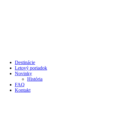
Preskočiť
na
obsah
Destinácie
Letový poriadok
Novinky
História
FAQ
Kontakt