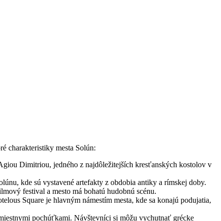
ré charakteristiky mesta Solún:
Agiou Dimitriou, jedného z najdôležitejších kresťanských kostolov v
nu, kde sú vystavené artefakty z obdobia antiky a rímskej doby.
filmový festival a mesto má bohatú hudobnú scénu.
telous Square je hlavným námestím mesta, kde sa konajú podujatia,
 miestnymi pochúťkami. Návštevníci si môžu vychutnať grécke