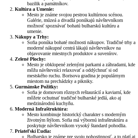
bazilik a pamätníkov.
Kultúra a Umenie:
Mesto je známe svojou pestrou kultúrnou scénou.
Galérie, múzeá a divadlá ponúkajú návštevníkom
možnosť spoznávať bohatú bulharskú kultúru a
umenie.
Nákupy a Trhy:
Sofia ponúka bohaté možnosti nákupov. Tradičné trhy a
moderné nákupné centrá lákajú návštevníkov na
objavovanie miestnych produktov a suvenírov.
Zelené Plochy:
Mesto je obklopené zelenými parkami a záhradami, kde
môžu návštevníci relaxovať a oddýchnuť si od
mestského ruchu. Borisova gradina je populárnym
miestom na prechádzky a pikniky.
Gurmánske Požitky:
Sofia je domovom rôznych reštaurácií a kaviarní, kde
môžete ochutnať tradičné bulharské jedlá, ako aj
medzinárodnú kuchyňu.
Moderná Infraštruktúra:
Mesto kombinuje historický charakter s moderným
životným štýlom. Sofia má výbornú infraštruktúru a
poskytuje návštevníkom vysoký štandard pohodlia.
Priateľskí Ľudia:
Bulharsko je známe pre svoju pohostinnosť, a to platí aj