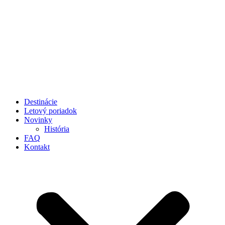
Preskočiť
na
obsah
Destinácie
Letový poriadok
Novinky
História
FAQ
Kontakt