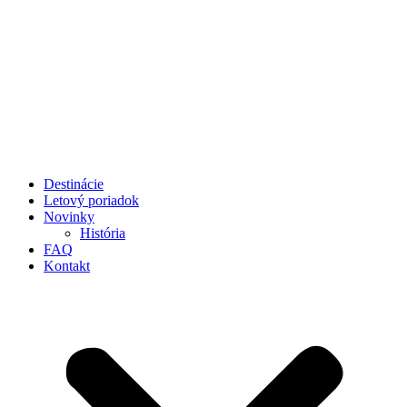
Preskočiť
na
obsah
Destinácie
Letový poriadok
Novinky
História
FAQ
Kontakt