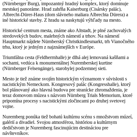
(Nürnberger Burg), impozantný hradný komplex, ktorý dominuje
mestskej panoráme. Hrad zahŕňa Kaiserburg (Cisársky palác),
Albrecht-Dürer-Haus (dom slávneho maliara Albrechta Dürera) a
iné historické stavby. Z hradu sa naskytujú výhľady na mesto.
Historické centrum mesta, známe ako Altstadt, je plné zachovalých
stredovekých budov, malebných námestí a trhov. Na námestí
Hauptmarkt nájdete Nürnberský Christkindlesmarkt, trh Vianočného
trhu, ktorý je jedným z najznámejších v Európe.
Triumfálna cesta (Feldherrnhalle) je dlhá alej lemovaná kašňami a
sochami, vedúca k monumentálnej Nuremberskej kurtine
(Nürnberger Felsengänge), starobylej podzemnej sieti.
Mesto je tiež známe svojím historickým významom v súvislosti s
nacistickým Nemeckom. Kongresový palác (Kongresshalle), ktorý
bol plánovaný ako hlavná budova pre stranícke zhromaždenia, je
teraz domovom múzea s názvom Nürnberg Trials Memorium, ktoré
pripomína procesy s nacistickými zločincami po druhej svetovej
vojne.
Nuremberg ponúka tiež bohatú kultúrnu scénu s množstvom múzeí,
galérií a divadiel. Svojou atmosférou, históriou a kultúrnym
dedičstvom je Nuremberg fascinujúcim destináciou pre
návštevníkov.