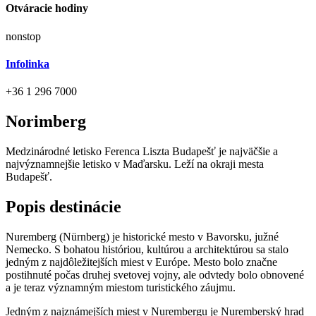
Otváracie hodiny
nonstop
Infolinka
+36 1 296 7000
Norimberg
Medzinárodné letisko Ferenca Liszta Budapešť je najväčšie a
najvýznamnejšie letisko v Maďarsku. Leží na okraji mesta
Budapešť.
Popis destinácie
Nuremberg (Nürnberg) je historické mesto v Bavorsku, južné
Nemecko. S bohatou históriou, kultúrou a architektúrou sa stalo
jedným z najdôležitejších miest v Európe. Mesto bolo značne
postihnuté počas druhej svetovej vojny, ale odvtedy bolo obnovené
a je teraz významným miestom turistického záujmu.
Jedným z najznámejších miest v Nurembergu je Nuremberský hrad