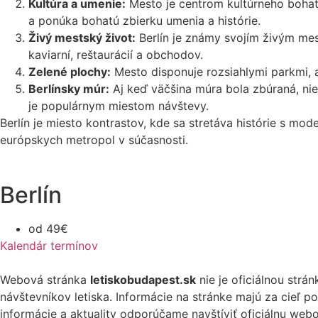
Kultúra a umenie:
Mesto je centrom kultúrneho bohat
a ponúka bohatú zbierku umenia a histórie.
Živý mestský život:
Berlín je známy svojím živým m
kaviarní, reštaurácií a obchodov.
Zelené plochy:
Mesto disponuje rozsiahlymi parkmi, a
Berlínsky múr:
Aj keď väčšina múra bola zbúraná, niek
je populárnym miestom návštevy.
Berlín je miesto kontrastov, kde sa stretáva histórie s mod
európskych metropol v súčasnosti.
Berlín
od 49€
Kalendár termínov
Webová stránka
letiskobudapest.sk
nie je oficiálnou strá
návštevníkov letiska. Informácie na stránke majú za cieľ p
informácie a aktuality odporúčame navštíviť oficiálnu webo