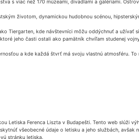
stva s viac než 170 múzeami, divadlami a galériami. Ost
estským životom, dynamickou hudobnou scénou, hipstersk
ko Tiergarten, kde návštevníci môžu oddýchnuť a užívať s
toré jeho časti ostali ako pamätník chvíľam studenej vojny
ernosťou a kde každá štvrť má svoju vlastnú atmosféru. To ro
nkou Letiska Ferenca Liszta v Budapešti. Tento web slúži 
oskytnúť všeobecné údaje o letisku a jeho službách, avšak n
vú stránku letiska.