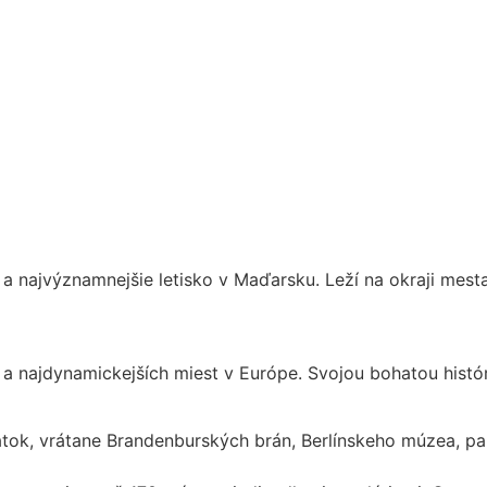
 a najvýznamnejšie letisko v Maďarsku. Leží na okraji mest
ch a najdynamickejších miest v Európe. Svojou bohatou his
iatok, vrátane Brandenburských brán, Berlínskeho múzea, 