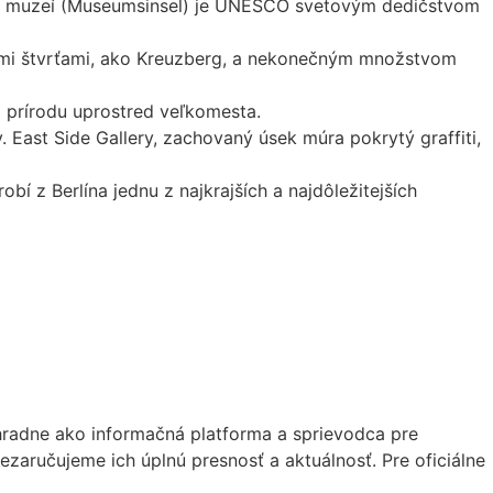
rov muzeí (Museumsinsel) je UNESCO svetovým dedičstvom
ými štvrťami, ako Kreuzberg, a nekonečným množstvom
i prírodu uprostred veľkomesta.
. East Side Gallery, zachovaný úsek múra pokrytý graffiti,
bí z Berlína jednu z najkrajších a najdôležitejších
výhradne ako informačná platforma a sprievodca pre
ezaručujeme ich úplnú presnosť a aktuálnosť. Pre oficiálne