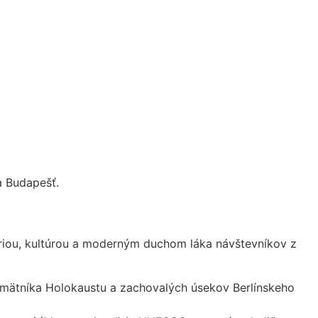
a Budapešť.
tóriou, kultúrou a moderným duchom láka návštevníkov z
pamätníka Holokaustu a zachovalých úsekov Berlínskeho