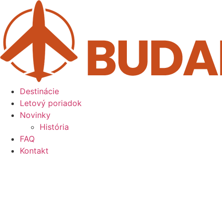
Preskočiť
na
obsah
Destinácie
Letový poriadok
Novinky
História
FAQ
Kontakt