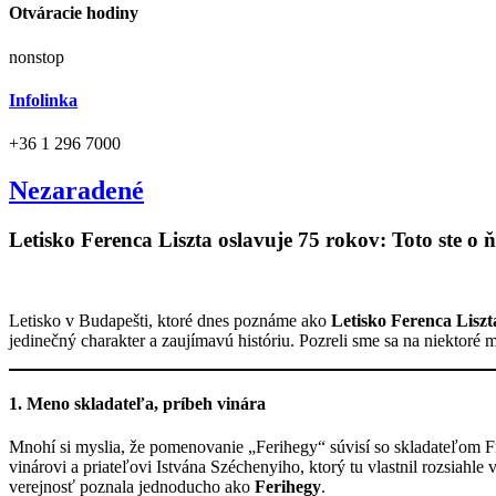
Otváracie hodiny
nonstop
Infolinka
+36 1 296 7000
Nezaradené
Letisko Ferenca Liszta oslavuje 75 rokov: Toto ste o
Letisko v Budapešti, ktoré dnes poznáme ako
Letisko Ferenca Liszt
jedinečný charakter a zaujímavú históriu. Pozreli sme sa na niektoré m
1. Meno skladateľa, príbeh vinára
Mnohí si myslia, že pomenovanie „Ferihegy“ súvisí so skladateľom Fr
vinárovi a priateľovi Istvána Széchenyiho, ktorý tu vlastnil rozsiahle
verejnosť poznala jednoducho ako
Ferihegy
.