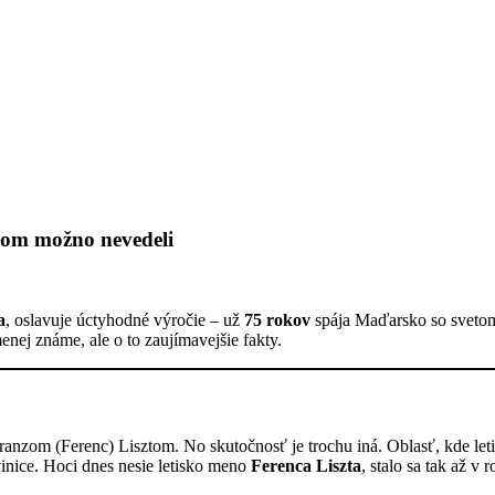
 ňom možno nevedeli
a
, oslavuje úctyhodné výročie – už
75 rokov
spája Maďarsko so svetom.
enej známe, ale o to zaujímavejšie fakty.
anzom (Ferenc) Lisztom. No skutočnosť je trochu iná. Oblasť, kde let
 vinice. Hoci dnes nesie letisko meno
Ferenca Liszta
, stalo sa tak až v 