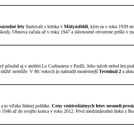
národné lety
štartovali z letiska v
Mátyásföldi
, kým sa v roku 1939 ne
škody. Obnova začala až v roku 1947 a slávnostné otvorenie prišlo v m
orý pôsobil aj v ateliéri Le Corbusiera v Paríži. Jeho návrh nebol len pr
 slúžiť nemôže. V 80. rokoch ju nahradil modernejší
Terminál 2
a aktu
 a to vďaka štátnej politike.
Ceny vnútroštátnych letov nesmeli presia
oku 1946 až do svojho konca v roku 2012. Prvú medzinárodnú linku z B