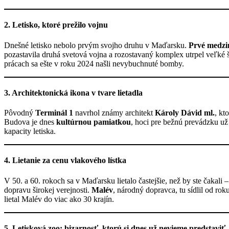
2. Letisko, ktoré prežilo vojnu
Dnešné letisko nebolo prvým svojho druhu v Maďarsku.
Prvé medzi
pozastavila druhá svetová vojna a rozostavaný komplex utrpel veľké 
prácach sa ešte v roku 2024 našli nevybuchnuté bomby.
3. Architektonická ikona v tvare lietadla
Pôvodný
Terminál 1
navrhol známy architekt
Károly Dávid ml.
, kt
Budova je dnes
kultúrnou pamiatkou
, hoci pre bežnú prevádzku už
kapacity letiska.
4. Lietanie za cenu vlakového lístka
V 50. a 60. rokoch sa v Maďarsku lietalo častejšie, než by ste čakali –
dopravu širokej verejnosti.
Malév
, národný dopravca, tu sídlil od r
lietal Malév do viac ako 30 krajín.
5. Letisková zoo: bizarnosť, ktorú si dnes už nevieme predstaviť