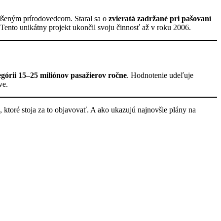
nadšeným prírodovedcom. Staral sa o
zvieratá zadržané pri pašovaní
 Tento unikátny projekt ukončil svoju činnosť až v roku 2006.
tegórii 15–25 miliónov pasažierov ročne
. Hodnotenie udeľuje
ve.
i, ktoré stoja za to objavovať. A ako ukazujú najnovšie plány na