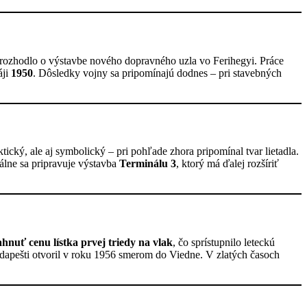
rozhodlo o výstavbe nového dopravného uzla vo Ferihegyi. Práce
áji
1950
. Dôsledky vojny sa pripomínajú dodnes – pri stavebných
aktický, ale aj symbolický – pri pohľade zhora pripomínal tvar lietadla.
álne sa pripravuje výstavba
Terminálu 3
, ktorý má ďalej rozšíriť
hnuť cenu lístka prvej triedy na vlak
, čo sprístupnilo leteckú
udapešti otvoril v roku 1956 smerom do Viedne. V zlatých časoch