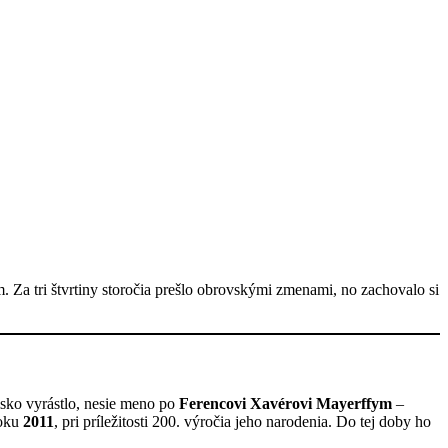
 Za tri štvrtiny storočia prešlo obrovskými zmenami, no zachovalo si
isko vyrástlo, nesie meno po
Ferencovi Xavérovi Mayerffym
–
roku
2011
, pri príležitosti 200. výročia jeho narodenia. Do tej doby ho