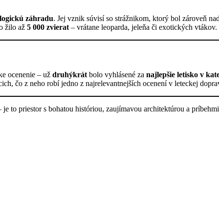
ologickú záhradu
. Jej vznik súvisí so strážnikom, ktorý bol zároveň 
o žilo až
5 000 zvierat
– vrátane leoparda, jeleňa či exotických vtákov.
ske ocenenie – už
druhýkrát
bolo vyhlásené za
najlepšie letisko v ka
ich, čo z neho robí jedno z najrelevantnejších ocenení v leteckej dopra
 je to priestor s bohatou históriou, zaujímavou architektúrou a príbehm