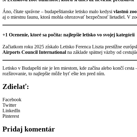
Áno, čítate správne – budapeštianske letisko malo kedysi
vlastnú zo
aj o miestnu faunu, ktorá mohla ohrozovať bezpečnosť lietadiel. V zo
+1 Ocenenie, ktoré sa počíta: najlepšie letisko vo svojej kategórii
Začiatkom roku 2025 získalo Letisko Ferenca Liszta prestížne európ
Airports Council International
na základe spätnej väzby od cestujúc
Letisko v Budapešti nie je len miestom, kde začína alebo končí cesta –
rozširovanie, to najlepšie môže byť ešte len pred ním.
Zdielať:
Facebook
Twitter
LinkedIn
Pinterest
Pridaj komentár