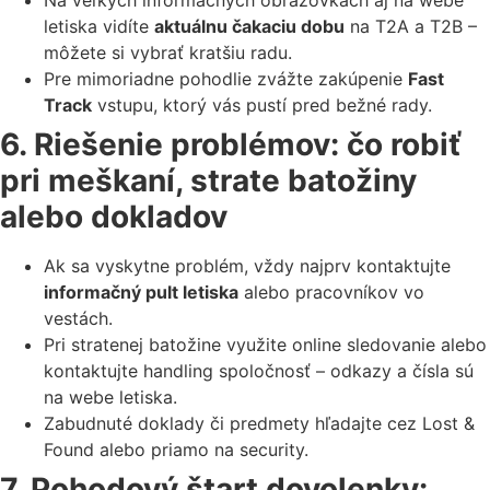
letiska vidíte
aktuálnu čakaciu dobu
na T2A a T2B –
môžete si vybrať kratšiu radu.
Pre mimoriadne pohodlie zvážte zakúpenie
Fast
Track
vstupu, ktorý vás pustí pred bežné rady.
6. Riešenie problémov: čo robiť
pri meškaní, strate batožiny
alebo dokladov
Ak sa vyskytne problém, vždy najprv kontaktujte
informačný pult letiska
alebo pracovníkov vo
vestách.
Pri stratenej batožine využite online sledovanie alebo
kontaktujte handling spoločnosť – odkazy a čísla sú
na webe letiska.
Zabudnuté doklady či predmety hľadajte cez Lost &
Found alebo priamo na security.
7. Pohodový štart dovolenky: