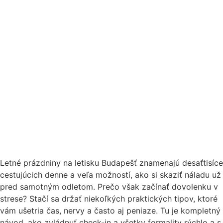
Letné prázdniny na letisku Budapešť znamenajú desaťtisíce
cestujúcich denne a veľa možností, ako si skaziť náladu už
pred samotným odletom. Prečo však začínať dovolenku v
strese? Stačí sa držať niekoľkých praktických tipov, ktoré
vám ušetria čas, nervy a často aj peniaze. Tu je kompletný
návod, ako zvládnuť check-in a všetky formality rýchlo a s