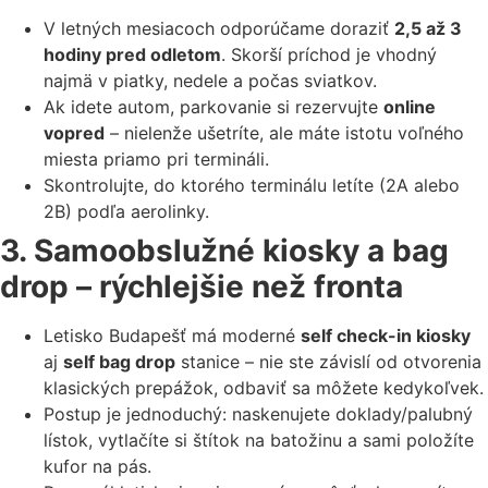
V letných mesiacoch odporúčame doraziť
2,5 až 3
hodiny pred odletom
. Skorší príchod je vhodný
najmä v piatky, nedele a počas sviatkov.
Ak idete autom, parkovanie si rezervujte
online
vopred
– nielenže ušetríte, ale máte istotu voľného
miesta priamo pri termináli.
Skontrolujte, do ktorého terminálu letíte (2A alebo
2B) podľa aerolinky.
3. Samoobslužné kiosky a bag
drop – rýchlejšie než fronta
Letisko Budapešť má moderné
self check-in kiosky
aj
self bag drop
stanice – nie ste závislí od otvorenia
klasických prepážok, odbaviť sa môžete kedykoľvek.
Postup je jednoduchý: naskenujete doklady/palubný
lístok, vytlačíte si štítok na batožinu a sami položíte
kufor na pás.