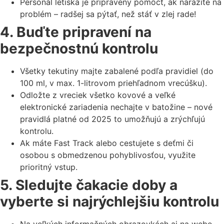
Personál letiska je pripravený pomôcť, ak narazíte na
problém – radšej sa pýtať, než stáť v zlej rade!
4. Buďte pripravení na
bezpečnostnú kontrolu
Všetky tekutiny majte zabalené podľa pravidiel (do
100 ml, v max. 1-litrovom priehľadnom vrecúšku).
Odložte z vreciek všetko kovové a veľké
elektronické zariadenia nechajte v batožine – nové
pravidlá platné od 2025 to umožňujú a zrýchľujú
kontrolu.
Ak máte Fast Track alebo cestujete s deťmi či
osobou s obmedzenou pohyblivosťou, využite
prioritný vstup.
5. Sledujte čakacie doby a
vyberte si najrýchlejšiu kontrolu
Na veľkých informačných obrazovkách aj na webe