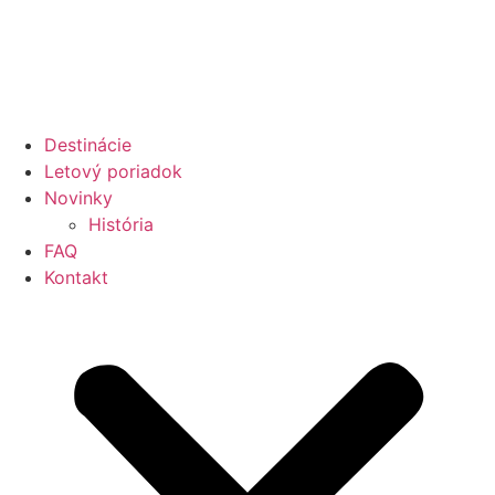
Preskočiť
na
obsah
Destinácie
Letový poriadok
Novinky
História
FAQ
Kontakt