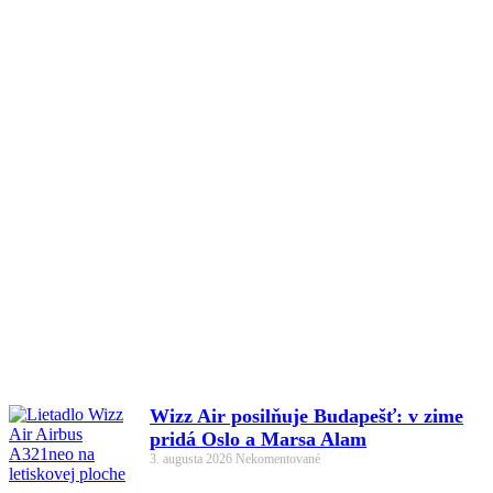
Wizz Air posilňuje Budapešť: v zime
pridá Oslo a Marsa Alam
3. augusta 2026
Nekomentované