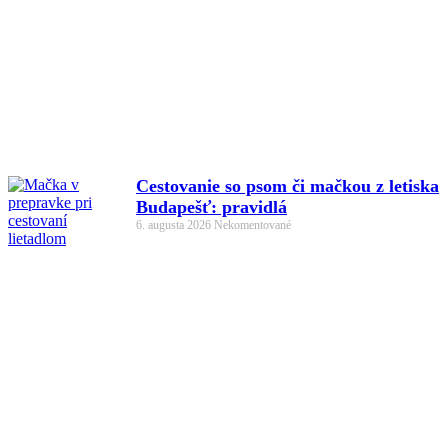
Cestovanie so psom či mačkou z letiska
Budapešť: pravidlá
6. augusta 2026
Nekomentované