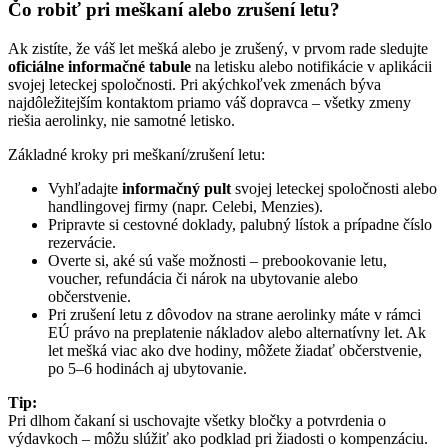
Čo robiť pri meškaní alebo zrušení letu?
Ak zistíte, že váš let mešká alebo je zrušený, v prvom rade sledujte
oficiálne informačné tabule
na letisku alebo notifikácie v aplikácii
svojej leteckej spoločnosti. Pri akýchkoľvek zmenách býva
najdôležitejším kontaktom priamo váš dopravca – všetky zmeny
riešia aerolinky, nie samotné letisko.
Základné kroky pri meškaní/zrušení letu:
Vyhľadajte
informačný pult
svojej leteckej spoločnosti alebo
handlingovej firmy (napr. Celebi, Menzies).
Pripravte si cestovné doklady, palubný lístok a prípadne číslo
rezervácie.
Overte si, aké sú vaše možnosti – prebookovanie letu,
voucher, refundácia či nárok na ubytovanie alebo
občerstvenie.
Pri zrušení letu z dôvodov na strane aerolinky máte v rámci
EÚ právo na preplatenie nákladov alebo alternatívny let. Ak
let mešká viac ako dve hodiny, môžete žiadať občerstvenie,
po 5–6 hodinách aj ubytovanie.
Tip:
Pri dlhom čakaní si uschovajte všetky bločky a potvrdenia o
výdavkoch – môžu slúžiť ako podklad pri žiadosti o kompenzáciu.