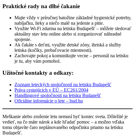
Praktické rady na dlhé čakanie
Majte vždy v príručnej batožine základné hygienické potreby,
nabíjačku, lieky a niečo malé na jedenie a pitie.
Využite Wi-Fi zdarma na letisku Budapešť – môžete sledovať
aktuálny stav letu online alebo si zorganizovať náhradné
spojenie.
Ak čakáte s deťmi, využite detské zóny, ihriská a služby
letiska (kočíky, prebaľovacie miestnosti).
Zachovajte pokoj a komunikujte vecne – personál na letisku
je tu, aby vám pomohol.
Užitočné kontakty a odkazy:
Zoznam leteckých spoločností na letisku Budapešť
Práva cestujúcich v EÚ – EC261/2004
Handlingové spoločnosti na letisku Budapešť
Oficiálne informácie o lete – bud.hu
Meškanie alebo zrušenie letu nemusí byť koniec sveta. Dôležité je
vedieť, na čo máte nárok a kde hľadať pomoc – a možno vďaka
tomu objavíte čaro neplánovaného odpočinku priamo na letisku
Budapešť.