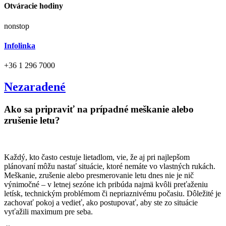
Otváracie hodiny
nonstop
Infolinka
+36 1 296 7000
Nezaradené
Ako sa pripraviť na prípadné meškanie alebo
zrušenie letu?
Každý, kto často cestuje lietadlom, vie, že aj pri najlepšom
plánovaní môžu nastať situácie, ktoré nemáte vo vlastných rukách.
Meškanie, zrušenie alebo presmerovanie letu dnes nie je nič
výnimočné – v letnej sezóne ich pribúda najmä kvôli preťaženiu
letísk, technickým problémom či nepriaznivému počasiu. Dôležité je
zachovať pokoj a vedieť, ako postupovať, aby ste zo situácie
vyťažili maximum pre seba.