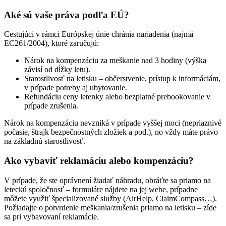
Aké sú vaše práva podľa EÚ?
Cestujúci v rámci Európskej únie chránia nariadenia (najmä
EC261/2004), ktoré zaručujú:
Nárok na kompenzáciu za meškanie nad 3 hodiny (výška
závisí od dĺžky letu).
Starostlivosť na letisku – občerstvenie, prístup k informáciám,
v prípade potreby aj ubytovanie.
Refundáciu ceny letenky alebo bezplatné prebookovanie v
prípade zrušenia.
Nárok na kompenzáciu nevzniká v prípade vyššej moci (nepriaznivé
počasie, štrajk bezpečnostných zložiek a pod.), no vždy máte právo
na základnú starostlivosť.
Ako vybaviť reklamáciu alebo kompenzáciu?
V prípade, že ste oprávnení žiadať náhradu, obráťte sa priamo na
leteckú spoločnosť – formuláre nájdete na jej webe, prípadne
môžete využiť špecializované služby (AirHelp, ClaimCompass…).
Požiadajte o potvrdenie meškania/zrušenia priamo na letisku – zíde
sa pri vybavovaní reklamácie.