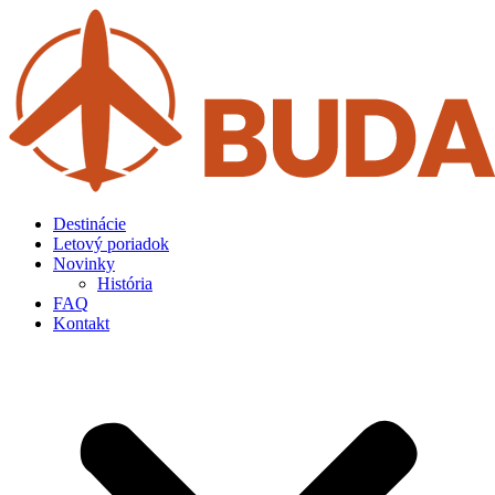
Preskočiť
na
obsah
Destinácie
Letový poriadok
Novinky
História
FAQ
Kontakt