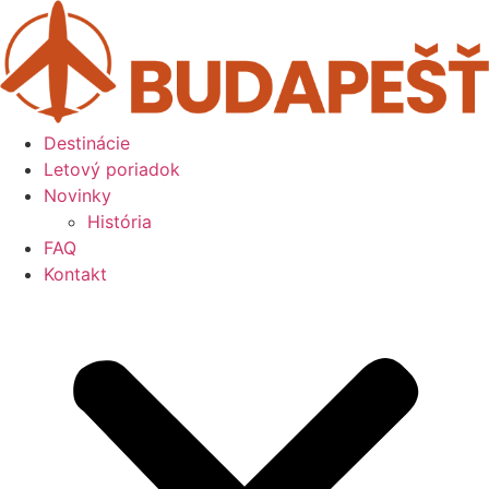
Preskočiť
na
obsah
Destinácie
Letový poriadok
Novinky
História
FAQ
Kontakt