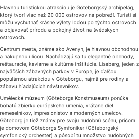
Hlavnou turistickou atrakciou je Göteborgský archipelág,
ktorý tvorí viac než 20 000 ostrovov na pobreží. Turisti si
môžu vychutnať krásne výlety loďou po týchto ostrovoch
a objavovať prírodu a pokojný život na švédskych
ostrovoch.
Centrum mesta, známe ako Avenyn, je hlavnou obchodnou
a nákupnou ulicou. Nachádzajú sa tu elegantné obchody,
reštaurácie, kaviarne a kultúrne inštitúcie. Liseberg, jeden z
najväčších zábavných parkov v Európe, je ďalšou
populárnou atrakciou v Göteborgu, najmä pre rodiny a
zábavu hľadajúcich návštevníkov.
Umělecké múzeum (Göteborgs Konstmuseum) ponúka
bohatú zbierku európskeho umenia, vrátane diel
remeselníkov, impresionistov a moderných umelcov.
Göteborg je tiež známy pre svoju hudobnú scénu, pričom
je domovom Göteborgs Symfoniker (Göteborgský
symfonický orchester) a pôsobí tu množstvo hudobných